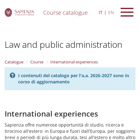
Course catalogue
IT
EN
S
k
i
Law and public administration
p
t
o
m
Catalogue
Course
International experiences
a
i
I contenuti del catalogo per l'a.a. 2026-2027 sono in
n
corso di aggiornamento
c
o
n
t
e
International experiences
n
t
Sapienza offre numerose opportunità di studio, ricerca e
tirocinio all'estero: in Europa e fuori dall'Europa, per soggiorni
brevi o periodi di più lunga durata, tesi all'estero e molto altro