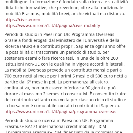
multilingue. La formazione è fondata sulla ricerca e su attività
didattiche innovative, che prevedono, oltre alla tradizionale
mobilità Erasmus, mobilità brevi, anche virtuali e a distanza.
https://civis.eu/en
https://www.uniroma1.it/it/pagina/civis-mobility
Periodi di studio in Paesi non UE: Programma Overseas
Grazie a fondi erogati dal Ministero dell'Università e della
Ricerca (MUR) e a contributi propri, Sapienza ogni anno offre
la possibilità di trascorrere un periodo di studio, per
sostenere esami o fare ricerca tesi, in una delle oltre 200
Istituzioni non-UE con le quali ha in vigore accordi bilaterali.
La mobilità Overseas prevede un contributo mensile pari a
700 euro netti al mese per i primi 5 mesi e di 500 euro netti a
partire dal 6° mese in poi. La permanenza all'estero,
continuativa, non può essere inferiore a 90 giorni e può
durare al massimo 2 semestri consecutivi. È consentito fruire
del contributo soltanto una volta per ciascun ciclo di studio e
la borsa non è cumulabile con altri contributi di Sapienza.
https://www.uniroma1.it/it/pagina/programma-overseas
Periodi di studio o ricerca in Paesi non UE: Programma
Erasmus+ KA171 international credit mobility - ICM
Il programma Erasmus+ ICM, finanziato dalla Commissione