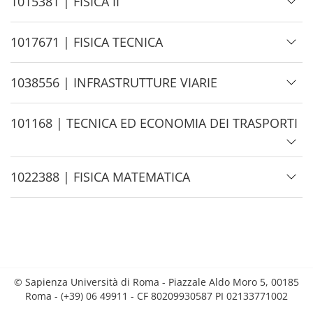
H
1015381 | FISICA II
i
d
H
1017671 | FISICA TECNICA
e
i
d
H
1038556 | INFRASTRUTTURE VIARIE
e
i
d
H
101168 | TECNICA ED ECONOMIA DEI TRASPORTI
e
i
d
H
1022388 | FISICA MATEMATICA
e
i
d
e
© Sapienza Università di Roma - Piazzale Aldo Moro 5, 00185
Roma - (+39) 06 49911 - CF 80209930587 PI 02133771002