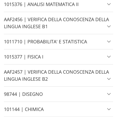
d
H
1015376 | ANALISI MATEMATICA II
e
i
d
H
AAF2456 | VERIFICA DELLA CONOSCENZA DELLA
e
i
LINGUA INGLESE B1
d
e
H
1011710 | PROBABILITA' E STATISTICA
i
d
H
1015377 | FISICA I
e
i
d
H
AAF2457 | VERIFICA DELLA CONOSCENZA DELLA
e
i
LINGUA INGLESE B2
d
e
H
98744 | DISEGNO
i
d
H
101144 | CHIMICA
e
i