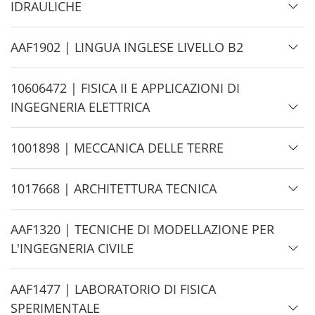
e
i
IDRAULICHE
d
e
H
AAF1902 | LINGUA INGLESE LIVELLO B2
i
d
H
10606472 | FISICA II E APPLICAZIONI DI
e
i
INGEGNERIA ELETTRICA
d
e
H
1001898 | MECCANICA DELLE TERRE
i
d
H
1017668 | ARCHITETTURA TECNICA
e
i
d
H
AAF1320 | TECNICHE DI MODELLAZIONE PER
e
i
L'INGEGNERIA CIVILE
d
e
H
AAF1477 | LABORATORIO DI FISICA
i
SPERIMENTALE