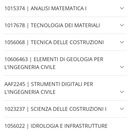
d
H
1015374 | ANALISI MATEMATICA I
e
i
d
H
1017678 | TECNOLOGIA DEI MATERIALI
e
i
d
H
1056068 | TECNICA DELLE COSTRUZIONI
e
i
d
H
10606463 | ELEMENTI DI GEOLOGIA PER
e
i
L'INGEGNERIA CIVILE
d
e
H
AAF2245 | STRUMENTI DIGITALI PER
i
L'INGEGNERIA CIVILE
d
e
H
1023237 | SCIENZA DELLE COSTRUZIONI I
i
d
H
1056022 | IDROLOGIA E INFRASTRUTTURE