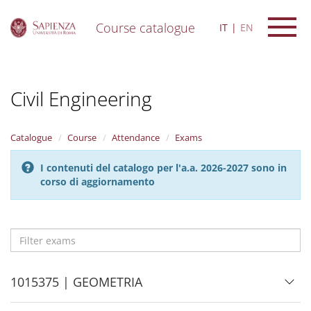
Course catalogue
IT
EN
S
k
i
Civil Engineering
p
t
o
m
Catalogue
Course
Attendance
Exams
a
i
I contenuti del catalogo per l'a.a. 2026-2027 sono in
n
corso di aggiornamento
c
o
n
t
e
Filter
n
exams
t
H
1015375 | GEOMETRIA
i