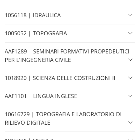
d
e
H
1056118 | IDRAULICA
i
d
H
1005052 | TOPOGRAFIA
e
i
d
H
AAF1289 | SEMINARI FORMATIVI PROPEDEUTICI
e
i
PER L'INGEGNERIA CIVILE
d
e
H
1018920 | SCIENZA DELLE COSTRUZIONI II
i
d
H
AAF1101 | LINGUA INGLESE
e
i
d
H
10616729 | TOPOGRAFIA E LABORATORIO DI
e
i
RILIEVO DIGITALE
d
e