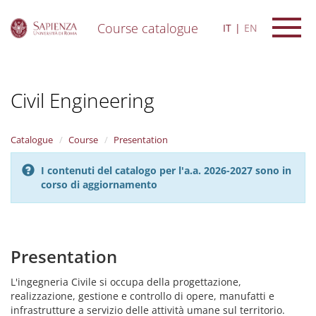
Course catalogue
IT
EN
S
k
i
Civil Engineering
p
t
o
m
Catalogue
Course
Presentation
a
i
I contenuti del catalogo per l'a.a. 2026-2027 sono in
n
corso di aggiornamento
c
o
n
t
e
Presentation
n
t
L'ingegneria Civile si occupa della progettazione,
realizzazione, gestione e controllo di opere, manufatti e
infrastrutture a servizio delle attività umane sul territorio.