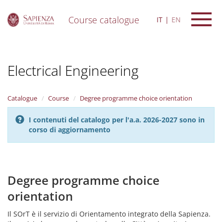
Course catalogue
IT
EN
S
k
i
Electrical Engineering
p
t
o
m
Catalogue
Course
Degree programme choice orientation
a
i
I contenuti del catalogo per l'a.a. 2026-2027 sono in
n
corso di aggiornamento
c
o
n
t
e
Degree programme choice
n
orientation
t
Il SOrT è il servizio di Orientamento integrato della Sapienza.