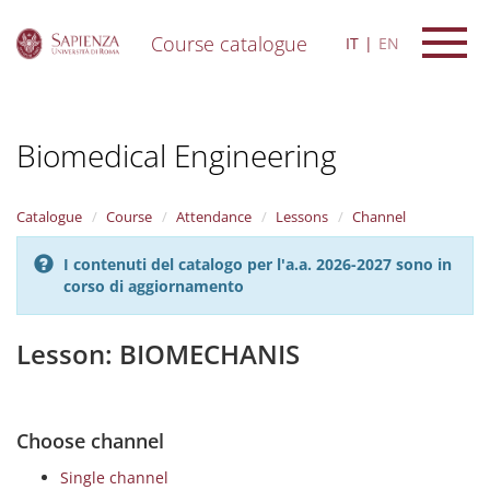
Course catalogue
IT
EN
S
k
i
Biomedical Engineering
p
t
o
m
Catalogue
Course
Attendance
Lessons
Channel
a
i
I contenuti del catalogo per l'a.a. 2026-2027 sono in
n
corso di aggiornamento
c
o
n
Lesson: BIOMECHANIS
t
e
n
t
Choose channel
Single channel