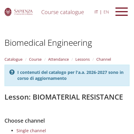
Course catalogue
IT
EN
S
k
i
Biomedical Engineering
p
t
o
m
Catalogue
Course
Attendance
Lessons
Channel
a
i
I contenuti del catalogo per l'a.a. 2026-2027 sono in
n
corso di aggiornamento
c
o
n
Lesson: BIOMATERIAL RESISTANCE
t
e
n
t
Choose channel
Single channel