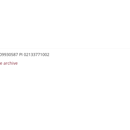
0209930587 PI 02133771002
e archive