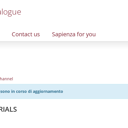
alogue
Contact us
Sapienza for you
hannel
27 sono in corso di aggiornamento
RIALS