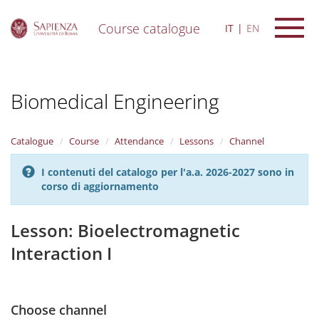
Course catalogue
IT
EN
S
k
i
Biomedical Engineering
p
t
o
m
Catalogue
Course
Attendance
Lessons
Channel
a
i
I contenuti del catalogo per l'a.a. 2026-2027 sono in
n
corso di aggiornamento
c
o
n
Lesson: Bioelectromagnetic
t
Interaction I
e
n
t
Choose channel