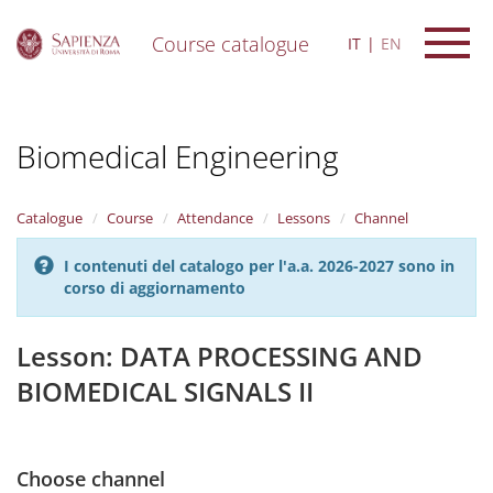
Course catalogue
IT
EN
S
k
i
Biomedical Engineering
p
t
o
m
Catalogue
Course
Attendance
Lessons
Channel
a
i
I contenuti del catalogo per l'a.a. 2026-2027 sono in
n
corso di aggiornamento
c
o
n
Lesson: DATA PROCESSING AND
t
BIOMEDICAL SIGNALS II
e
n
t
Choose channel