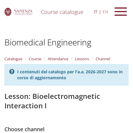
Course catalogue
IT
EN
S
k
i
Biomedical Engineering
p
t
o
m
Catalogue
Course
Attendance
Lessons
Channel
a
i
I contenuti del catalogo per l'a.a. 2026-2027 sono in
n
corso di aggiornamento
c
o
n
Lesson: Bioelectromagnetic
t
Interaction I
e
n
t
Choose channel