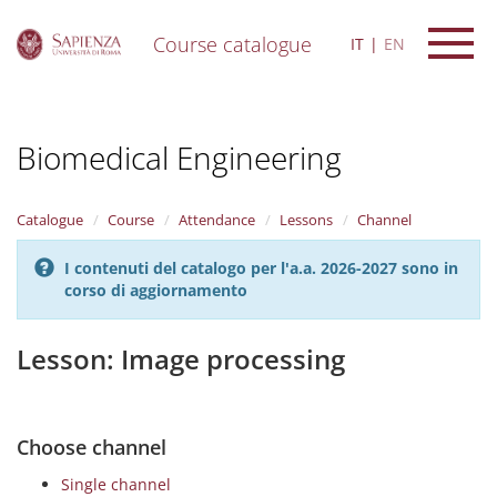
Course catalogue
IT
EN
S
k
i
Biomedical Engineering
p
t
o
m
Catalogue
Course
Attendance
Lessons
Channel
a
i
I contenuti del catalogo per l'a.a. 2026-2027 sono in
n
corso di aggiornamento
c
o
n
Lesson: Image processing
t
e
n
t
Choose channel
Single channel