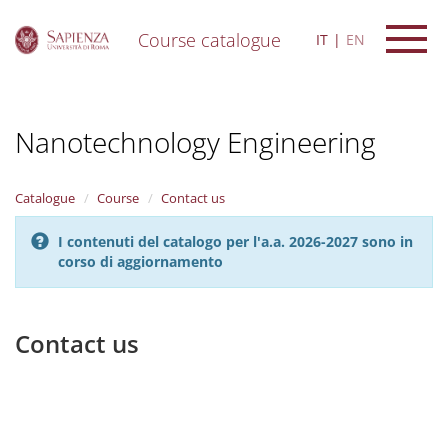
Course catalogue
IT
EN
S
k
i
Nanotechnology Engineering
p
t
o
m
Catalogue
Course
Contact us
a
i
I contenuti del catalogo per l'a.a. 2026-2027 sono in
n
corso di aggiornamento
c
o
n
t
Contact us
e
n
t