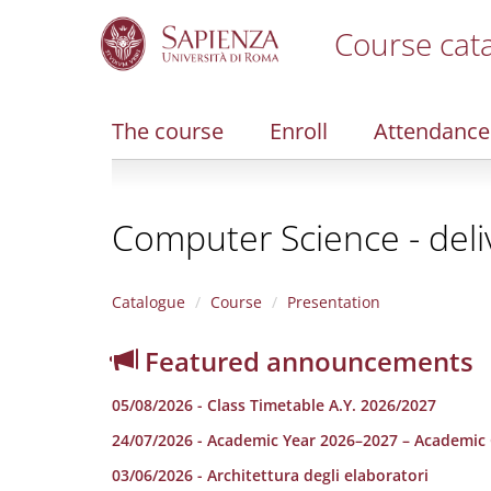
Course cat
S
k
i
The course
Enroll
Attendance
p
t
o
m
Computer Science - deli
a
i
n
c
Catalogue
Course
Presentation
o
n
Featured announcements
t
e
05/08/2026 - Class Timetable A.Y. 2026/2027
n
t
24/07/2026 - Academic Year 2026–2027 – Academic 
03/06/2026 - Architettura degli elaboratori