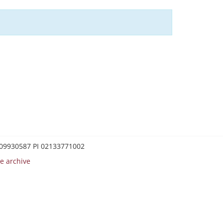
0209930587 PI 02133771002
e archive