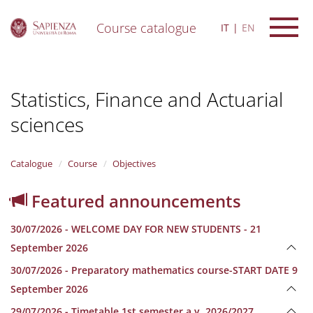
Course catalogue
IT
EN
S
k
i
Statistics, Finance and Actuarial
p
t
sciences
o
m
a
i
Catalogue
Course
Objectives
n
c
Featured announcements
o
n
30/07/2026 - WELCOME DAY FOR NEW STUDENTS - 21
t
e
September 2026
n
30/07/2026 - Preparatory mathematics course-START DATE 9
t
September 2026
29/07/2026 - Timetable 1st semester a.y. 2026/2027