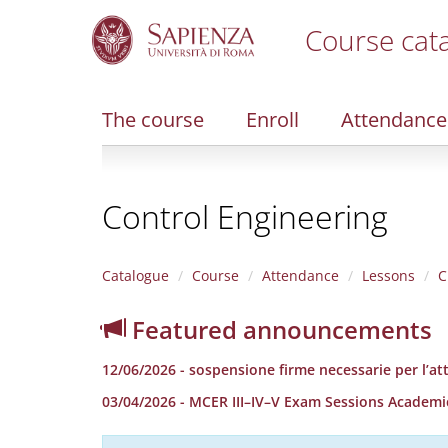
Course cat
S
k
i
The course
Enroll
Attendance
p
t
o
m
Control Engineering
a
i
n
c
Catalogue
Course
Attendance
Lessons
C
o
n
Featured announcements
t
e
12/06/2026 - sospensione firme necessarie per l’att
n
t
03/04/2026 - MCER III–IV–V Exam Sessions Academi