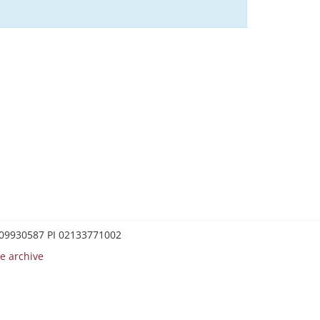
0209930587 PI 02133771002
e archive