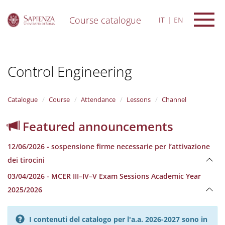
Course catalogue
IT
EN
S
k
i
Control Engineering
p
t
o
m
Catalogue
Course
Attendance
Lessons
Channel
a
i
Featured announcements
n
c
12/06/2026 - sospensione firme necessarie per l’attivazione
o
n
dei tirocini
t
03/04/2026 - MCER III–IV–V Exam Sessions Academic Year
e
n
2025/2026
t
I contenuti del catalogo per l'a.a. 2026-2027 sono in