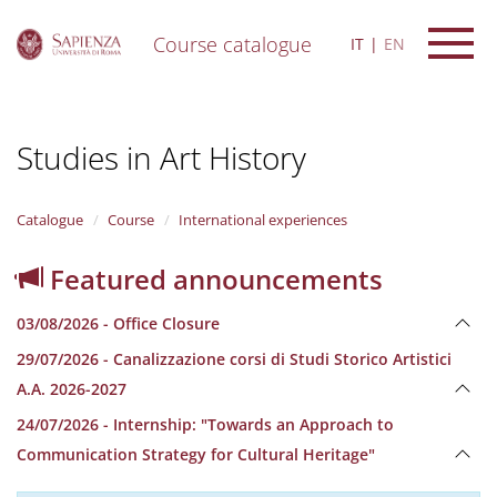
Course catalogue
IT
EN
S
k
i
Studies in Art History
p
t
o
m
Catalogue
Course
International experiences
a
i
Featured announcements
n
c
03/08/2026 - Office Closure
o
n
29/07/2026 - Canalizzazione corsi di Studi Storico Artistici
t
A.A. 2026-2027
e
n
24/07/2026 - Internship: "Towards an Approach to
t
Communication Strategy for Cultural Heritage"