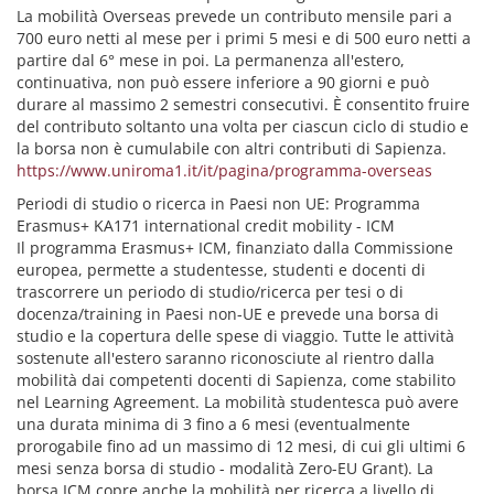
La mobilità Overseas prevede un contributo mensile pari a
700 euro netti al mese per i primi 5 mesi e di 500 euro netti a
partire dal 6° mese in poi. La permanenza all'estero,
continuativa, non può essere inferiore a 90 giorni e può
durare al massimo 2 semestri consecutivi. È consentito fruire
del contributo soltanto una volta per ciascun ciclo di studio e
la borsa non è cumulabile con altri contributi di Sapienza.
https://www.uniroma1.it/it/pagina/programma-overseas
Periodi di studio o ricerca in Paesi non UE: Programma
Erasmus+ KA171 international credit mobility - ICM
Il programma Erasmus+ ICM, finanziato dalla Commissione
europea, permette a studentesse, studenti e docenti di
trascorrere un periodo di studio/ricerca per tesi o di
docenza/training in Paesi non-UE e prevede una borsa di
studio e la copertura delle spese di viaggio. Tutte le attività
sostenute all'estero saranno riconosciute al rientro dalla
mobilità dai competenti docenti di Sapienza, come stabilito
nel Learning Agreement. La mobilità studentesca può avere
una durata minima di 3 fino a 6 mesi (eventualmente
prorogabile fino ad un massimo di 12 mesi, di cui gli ultimi 6
mesi senza borsa di studio - modalità Zero-EU Grant). La
borsa ICM copre anche la mobilità per ricerca a livello di