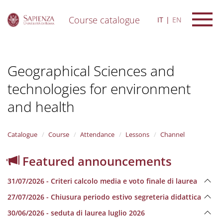
Course catalogue
IT
EN
S
k
i
Geographical Sciences and
p
t
technologies for environment
o
m
and health
a
i
n
Catalogue
Course
Attendance
Lessons
Channel
c
o
n
Featured announcements
t
e
31/07/2026 - Criteri calcolo media e voto finale di laurea
n
t
27/07/2026 - Chiusura periodo estivo segreteria didattica
30/06/2026 - seduta di laurea luglio 2026