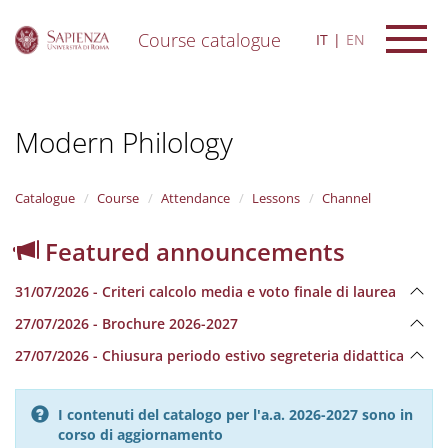
Course catalogue
IT
EN
S
k
i
Modern Philology
p
t
o
m
Catalogue
Course
Attendance
Lessons
Channel
a
i
Featured announcements
n
c
31/07/2026 - Criteri calcolo media e voto finale di laurea
o
n
27/07/2026 - Brochure 2026-2027
t
e
27/07/2026 - Chiusura periodo estivo segreteria didattica
n
t
I contenuti del catalogo per l'a.a. 2026-2027 sono in
corso di aggiornamento