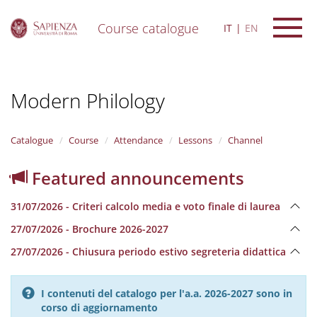
Course catalogue
IT
EN
S
k
i
Modern Philology
p
t
o
m
Catalogue
Course
Attendance
Lessons
Channel
a
i
Featured announcements
n
c
31/07/2026 - Criteri calcolo media e voto finale di laurea
o
n
27/07/2026 - Brochure 2026-2027
t
e
27/07/2026 - Chiusura periodo estivo segreteria didattica
n
t
I contenuti del catalogo per l'a.a. 2026-2027 sono in
corso di aggiornamento