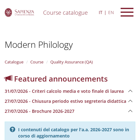
Course catalogue
IT
EN
S
k
i
Modern Philology
p
t
o
m
Catalogue
Course
Quality Assurance (QA)
a
i
Featured announcements
n
c
31/07/2026 - Criteri calcolo media e voto finale di laurea
o
n
27/07/2026 - Chiusura periodo estivo segreteria didattica
t
e
27/07/2026 - Brochure 2026-2027
n
t
I contenuti del catalogo per l'a.a. 2026-2027 sono in
corso di aggiornamento