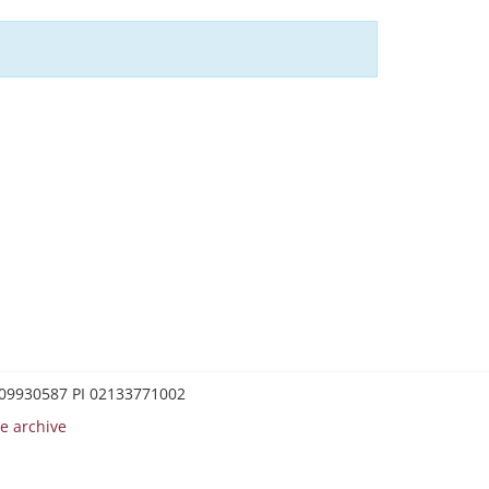
0209930587 PI 02133771002
e archive