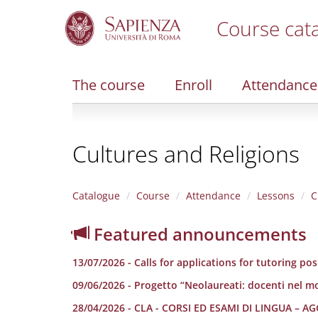
Course cat
S
k
i
The course
Enroll
Attendance
p
t
o
m
Cultures and Religions
a
i
n
c
Catalogue
Course
Attendance
Lessons
C
o
n
Featured announcements
t
e
13/07/2026 - Calls for applications for tutoring po
n
t
09/06/2026 - Progetto “Neolaureati: docenti nel m
28/04/2026 - CLA - CORSI ED ESAMI DI LINGUA –