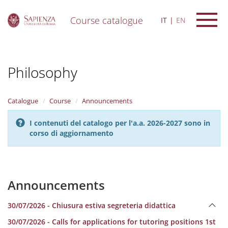
Course catalogue
IT
EN
S
k
i
Philosophy
p
t
o
m
Catalogue
Course
Announcements
a
i
I contenuti del catalogo per l'a.a. 2026-2027 sono in
n
corso di aggiornamento
c
o
n
t
e
Announcements
n
t
30/07/2026 - Chiusura estiva segreteria didattica
30/07/2026 - Calls for applications for tutoring positions 1st