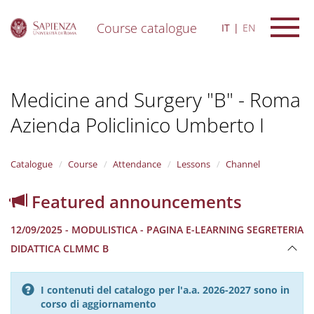
Course catalogue
IT
EN
S
k
i
Medicine and Surgery "B" - Roma
p
t
Azienda Policlinico Umberto I
o
m
a
i
Catalogue
Course
Attendance
Lessons
Channel
n
c
Featured announcements
o
n
12/09/2025 - MODULISTICA - PAGINA E-LEARNING SEGRETERIA
t
e
DIDATTICA CLMMC B
n
t
I contenuti del catalogo per l'a.a. 2026-2027 sono in
corso di aggiornamento