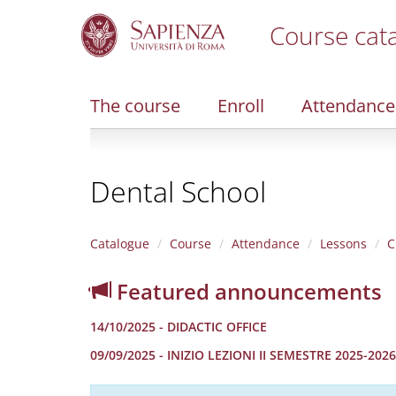
Course cat
S
k
i
The course
Enroll
Attendance
p
t
o
m
Dental School
a
i
n
c
Catalogue
Course
Attendance
Lessons
C
o
n
Featured announcements
t
e
14/10/2025 - DIDACTIC OFFICE
n
t
09/09/2025 - INIZIO LEZIONI II SEMESTRE 2025-2026