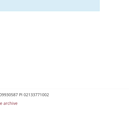
0209930587 PI 02133771002
e archive