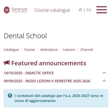
Course catalogue
IT
EN
S
k
i
Dental School
p
t
o
m
Catalogue
Course
Attendance
Lessons
Channel
a
i
Featured announcements
n
c
14/10/2025 - DIDACTIC OFFICE
o
n
09/09/2025 - INIZIO LEZIONI II SEMESTRE 2025-2026
t
e
n
I contenuti del catalogo per l'a.a. 2026-2027 sono in
t
corso di aggiornamento