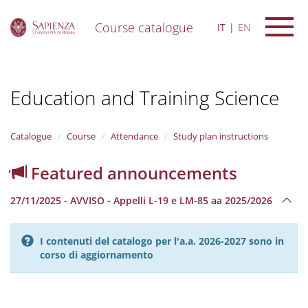
Course catalogue
IT
EN
S
k
i
Education and Training Science
p
t
o
m
Catalogue
Course
Attendance
Study plan instructions
a
i
Featured announcements
n
c
27/11/2025 - AVVISO - Appelli L-19 e LM-85 aa 2025/2026
o
n
t
I contenuti del catalogo per l'a.a. 2026-2027 sono in
e
corso di aggiornamento
n
t