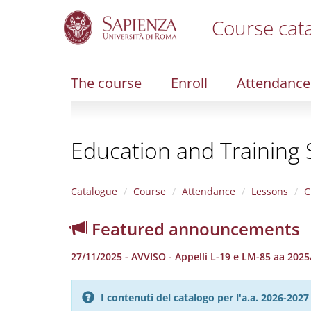
Course cat
S
k
i
The course
Enroll
Attendance
p
t
o
m
Education and Training 
a
i
n
c
Catalogue
Course
Attendance
Lessons
C
o
n
Featured announcements
t
e
27/11/2025 - AVVISO - Appelli L-19 e LM-85 aa 202
n
t
I contenuti del catalogo per l'a.a. 2026-20