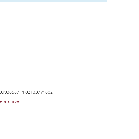
0209930587 PI 02133771002
e archive