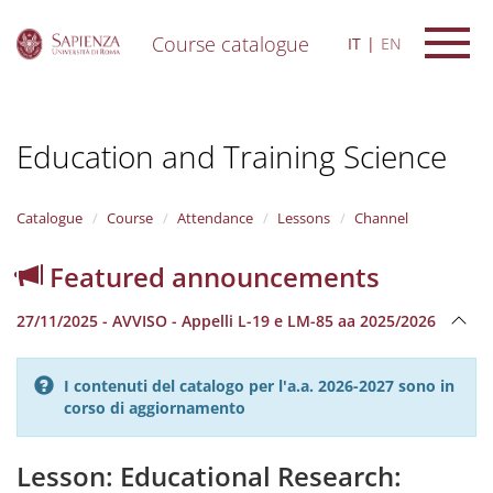
Course catalogue
IT
EN
S
k
i
Education and Training Science
p
t
o
m
Catalogue
Course
Attendance
Lessons
Channel
a
i
Featured announcements
n
c
27/11/2025 - AVVISO - Appelli L-19 e LM-85 aa 2025/2026
o
n
t
I contenuti del catalogo per l'a.a. 2026-2027 sono in
e
corso di aggiornamento
n
t
Lesson: Educational Research: