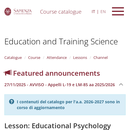
Course catalogue
IT
EN
S
k
i
Education and Training Science
p
t
o
m
Catalogue
Course
Attendance
Lessons
Channel
a
i
Featured announcements
n
c
27/11/2025 - AVVISO - Appelli L-19 e LM-85 aa 2025/2026
o
n
t
I contenuti del catalogo per l'a.a. 2026-2027 sono in
e
corso di aggiornamento
n
t
Lesson: Educational Psychology