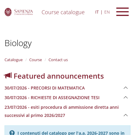
Course catalogue
IT
EN
S
k
i
Biology
p
t
o
m
Catalogue
Course
Contact us
a
i
Featured announcements
n
c
30/07/2026 - PRECORSI DI MATEMATICA
o
n
30/07/2026 - RICHIESTE DI ASSEGNAZIONE TESI
t
e
23/07/2026 - esiti procedura di ammissione diretta anni
n
successivi al primo 2026/2027
t
I contenuti del catalogo per l'a.a. 2026-2027 sono in