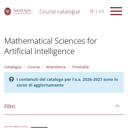
Course catalogue
IT
EN
S
k
i
Mathematical Sciences for
p
t
Artificial Intelligence
o
m
a
i
Catalogue
Course
Attendance
Timetable
n
c
I contenuti del catalogo per l'a.a. 2026-2027 sono in
o
corso di aggiornamento
n
t
e
Filtri
n
t