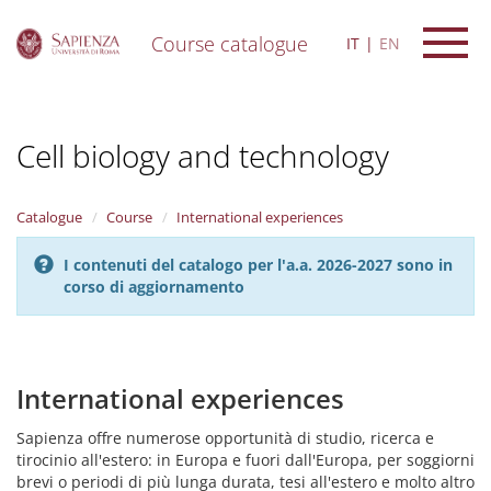
Course catalogue
IT
EN
S
k
i
Cell biology and technology
p
t
o
m
Catalogue
Course
International experiences
a
i
I contenuti del catalogo per l'a.a. 2026-2027 sono in
n
corso di aggiornamento
c
o
n
t
e
International experiences
n
t
Sapienza offre numerose opportunità di studio, ricerca e
tirocinio all'estero: in Europa e fuori dall'Europa, per soggiorni
brevi o periodi di più lunga durata, tesi all'estero e molto altro