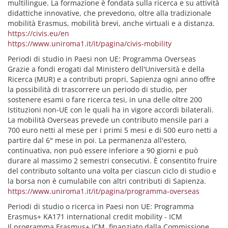
multilingue. La formazione è fondata sulla ricerca e su attività
didattiche innovative, che prevedono, oltre alla tradizionale
mobilità Erasmus, mobilità brevi, anche virtuali e a distanza.
https://civis.eu/en
https://www.uniroma1.it/it/pagina/civis-mobility
Periodi di studio in Paesi non UE: Programma Overseas
Grazie a fondi erogati dal Ministero dell'Università e della
Ricerca (MUR) e a contributi propri, Sapienza ogni anno offre
la possibilità di trascorrere un periodo di studio, per
sostenere esami o fare ricerca tesi, in una delle oltre 200
Istituzioni non-UE con le quali ha in vigore accordi bilaterali.
La mobilità Overseas prevede un contributo mensile pari a
700 euro netti al mese per i primi 5 mesi e di 500 euro netti a
partire dal 6° mese in poi. La permanenza all'estero,
continuativa, non può essere inferiore a 90 giorni e può
durare al massimo 2 semestri consecutivi. È consentito fruire
del contributo soltanto una volta per ciascun ciclo di studio e
la borsa non è cumulabile con altri contributi di Sapienza.
https://www.uniroma1.it/it/pagina/programma-overseas
Periodi di studio o ricerca in Paesi non UE: Programma
Erasmus+ KA171 international credit mobility - ICM
Il programma Erasmus+ ICM, finanziato dalla Commissione