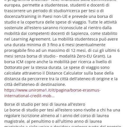
europea, permette a studentesse, studenti e docenti di
trascorrere un periodo di studio/ricerca per tesi o di
docenza/training in Paesi non-UE e prevede una borsa di
studio e la copertura delle spese di viaggio. Tutte le attività
sostenute all'estero saranno riconosciute al rientro dalla
mobilità dai competenti docenti di Sapienza, come stabilito
nel Learning Agreement. La mobilità studentesca può avere
una durata minima di 3 fino a 6 mesi (eventualmente
prorogabile fino ad un massimo di 12 mesi, di cui gli ultimi 6
mesi senza borsa di studio - modalità Zero-EU Grant). La
borsa ICM copre anche la mobilità per ricerca a livello di
Dottorato per la stessa durata. Le spese di viaggio sono
calcolate attraverso il Distance Calculator sulla base della
distanza da percorrere tra la città dell'ateneo di origine e la
città dell'ateneo di destinazione.
https://www.uniroma1.it/it/pagina/borse-erasmus-
international-credit-mob...
Borse di studio per tesi di laurea all'estero
Le borse di studio per tesi all'estero sono rivolte a chi ha una
regolare iscrizione almeno al I anno del corso di laurea
magistrale, al penultimo o all'ultimo anno di laurea
magistrale a ciclo unico e desidera svolgere parte del proprio