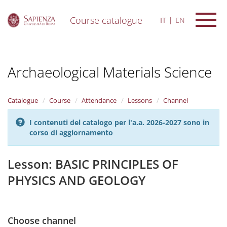
Course catalogue
IT
EN
S
k
i
Archaeological Materials Science
p
t
o
m
Catalogue
Course
Attendance
Lessons
Channel
a
i
I contenuti del catalogo per l'a.a. 2026-2027 sono in
n
corso di aggiornamento
c
o
n
Lesson: BASIC PRINCIPLES OF
t
PHYSICS AND GEOLOGY
e
n
t
Choose channel