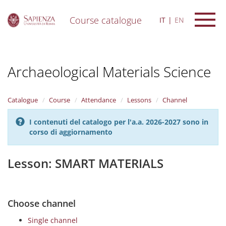
Course catalogue
IT
EN
S
k
i
Archaeological Materials Science
p
t
o
m
Catalogue
Course
Attendance
Lessons
Channel
a
i
I contenuti del catalogo per l'a.a. 2026-2027 sono in
n
corso di aggiornamento
c
o
n
Lesson: SMART MATERIALS
t
e
n
t
Choose channel
Single channel