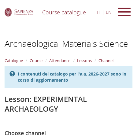
Course catalogue
IT
EN
S
k
i
Archaeological Materials Science
p
t
o
m
Catalogue
Course
Attendance
Lessons
Channel
a
i
I contenuti del catalogo per l'a.a. 2026-2027 sono in
n
corso di aggiornamento
c
o
n
Lesson: EXPERIMENTAL
t
ARCHAEOLOGY
e
n
t
Choose channel