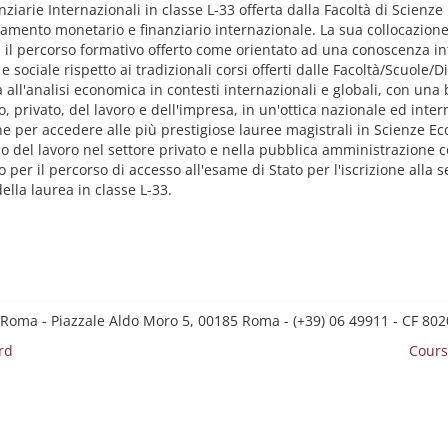
iarie Internazionali in classe L-33 offerta dalla Facoltà di Scienz
nto monetario e finanziario internazionale. La sua collocazione n
a il percorso formativo offerto come orientato ad una conoscenza i
 sociale rispetto ai tradizionali corsi offerti dalle Facoltà/Scuole/
a all'analisi economica in contesti internazionali e globali, con una
o, privato, del lavoro e dell'impresa, in un'ottica nazionale ed inter
e per accedere alle più prestigiose lauree magistrali in Scienze Econ
 del lavoro nel settore privato e nella pubblica amministrazione c
 per il percorso di accesso all'esame di Stato per l'iscrizione alla s
ella laurea in classe L-33.
 Roma - Piazzale Aldo Moro 5, 00185 Roma - (+39) 06 49911 - CF 8
rd
Cours