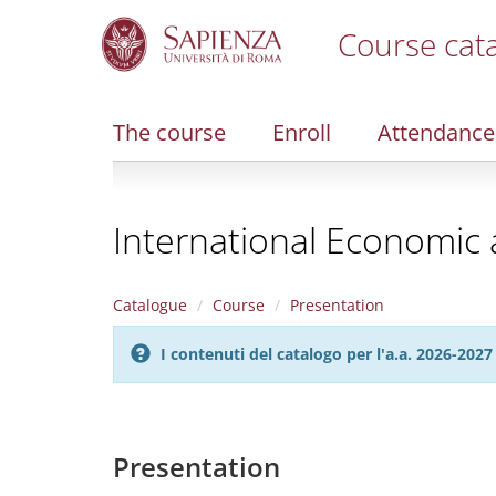
Course cat
S
k
i
The course
Enroll
Attendance
p
t
o
m
International Economic 
a
i
n
c
Catalogue
Course
Presentation
o
n
I contenuti del catalogo per l'a.a. 2026-20
t
e
n
t
Presentation