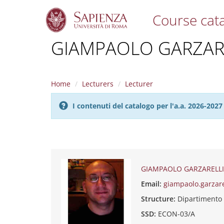
Course cat
S
GIAMPAOLO GARZAR
k
i
p
t
Home
Lecturers
Lecturer
o
m
I contenuti del catalogo per l'a.a. 2026-20
a
i
n
c
o
n
t
GIAMPAOLO GARZARELLI
e
Email:
giampaolo.garzar
n
t
Structure:
Dipartimento
SSD:
ECON-03/A