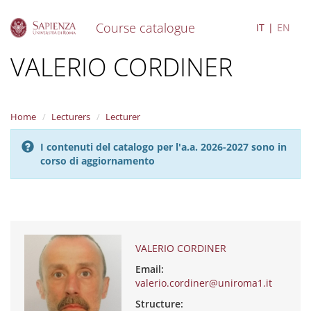
Course catalogue
IT
EN
S
VALERIO CORDINER
k
i
p
t
Home
Lecturers
Lecturer
o
m
I contenuti del catalogo per l'a.a. 2026-2027 sono in
a
corso di aggiornamento
i
n
c
o
n
t
e
VALERIO CORDINER
n
Email:
t
valerio.cordiner@uniroma1.it
Structure: