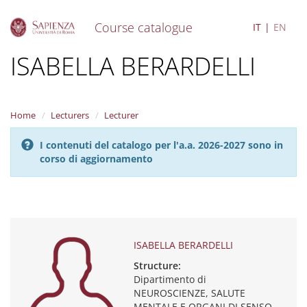
Course catalogue
IT
EN
S
ISABELLA BERARDELLI
k
i
p
t
Home
Lecturers
Lecturer
o
m
I contenuti del catalogo per l'a.a. 2026-2027 sono in
a
corso di aggiornamento
i
n
c
o
n
t
e
ISABELLA BERARDELLI
n
Structure:
t
Dipartimento di
NEUROSCIENZE, SALUTE
MENTALE E ORGANI DI SENSO -