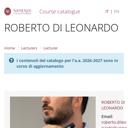
Course catalogue
IT
EN
S
ROBERTO DI LEONARDO
k
i
p
t
Home
Lecturers
Lecturer
o
m
I contenuti del catalogo per l'a.a. 2026-2027 sono in
a
corso di aggiornamento
i
n
c
o
n
t
e
ROBERTO DI
n
LEONARDO
t
Email:
roberto.dileo
nardo@uniro