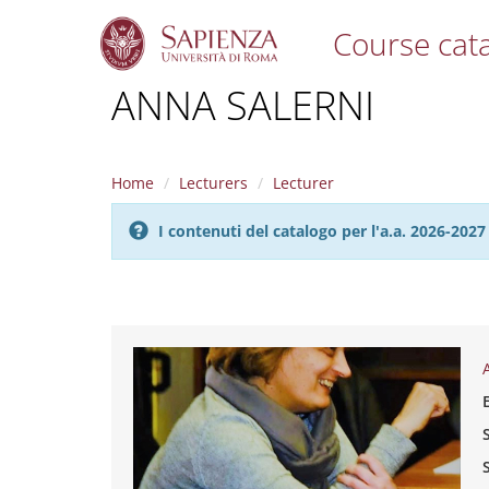
Course cat
S
ANNA SALERNI
k
i
p
t
Home
Lecturers
Lecturer
o
m
I contenuti del catalogo per l'a.a. 2026-20
a
i
n
c
o
n
t
e
n
t