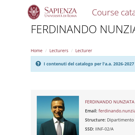
Course cat
S
FERDINANDO NUNZI
k
i
p
t
Home
Lecturers
Lecturer
o
m
I contenuti del catalogo per l'a.a. 2026-20
a
i
n
c
o
n
t
FERDINANDO NUNZIATA
e
Email:
ferdinando.nunzi
n
t
Structure:
Dipartiment
SSD:
IINF-02/A