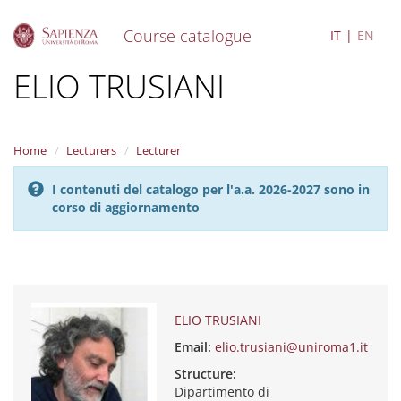
Course catalogue
IT
EN
S
ELIO TRUSIANI
k
i
p
t
Home
Lecturers
Lecturer
o
m
I contenuti del catalogo per l'a.a. 2026-2027 sono in
a
corso di aggiornamento
i
n
c
o
n
t
e
ELIO TRUSIANI
n
Email:
elio.trusiani@uniroma1.it
t
Structure:
Dipartimento di