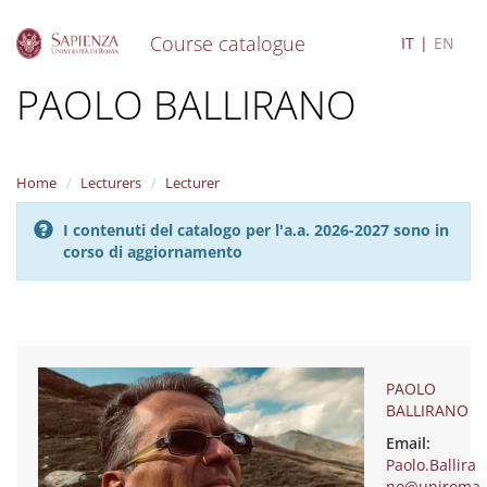
Course catalogue
IT
EN
S
PAOLO BALLIRANO
k
i
p
t
Home
Lecturers
Lecturer
o
m
I contenuti del catalogo per l'a.a. 2026-2027 sono in
a
corso di aggiornamento
i
n
c
o
n
t
e
PAOLO
n
BALLIRANO
t
Email:
Paolo.Ballira
no@uniroma