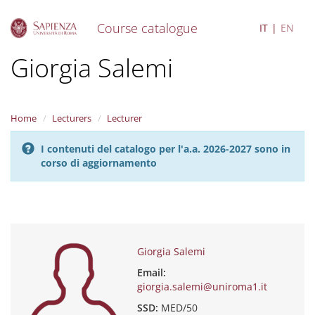
Course catalogue
IT
EN
S
Giorgia Salemi
k
i
p
t
Home
Lecturers
Lecturer
o
m
I contenuti del catalogo per l'a.a. 2026-2027 sono in
a
corso di aggiornamento
i
n
c
o
n
t
e
Giorgia Salemi
n
Email:
t
giorgia.salemi@uniroma1.it
SSD:
MED/50