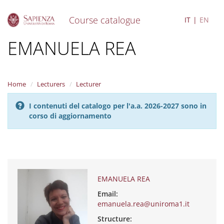
Course catalogue
IT
EN
S
EMANUELA REA
k
i
p
t
Home
Lecturers
Lecturer
o
m
I contenuti del catalogo per l'a.a. 2026-2027 sono in
a
corso di aggiornamento
i
n
c
o
n
t
e
EMANUELA REA
n
Email:
t
emanuela.rea@uniroma1.it
Structure: