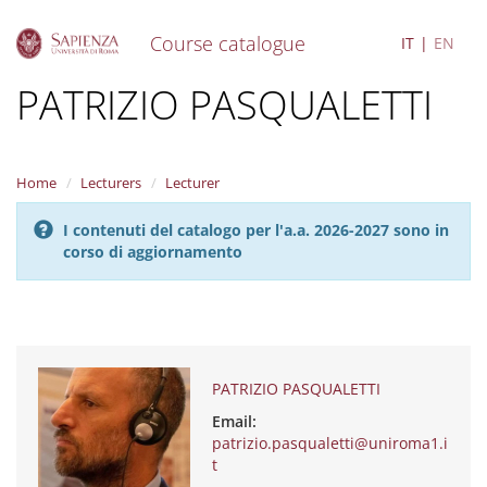
Course catalogue
IT
EN
S
PATRIZIO PASQUALETTI
k
i
p
t
Home
Lecturers
Lecturer
o
m
I contenuti del catalogo per l'a.a. 2026-2027 sono in
a
corso di aggiornamento
i
n
c
o
n
t
e
PATRIZIO PASQUALETTI
n
Email:
t
patrizio.pasqualetti@uniroma1.i
t