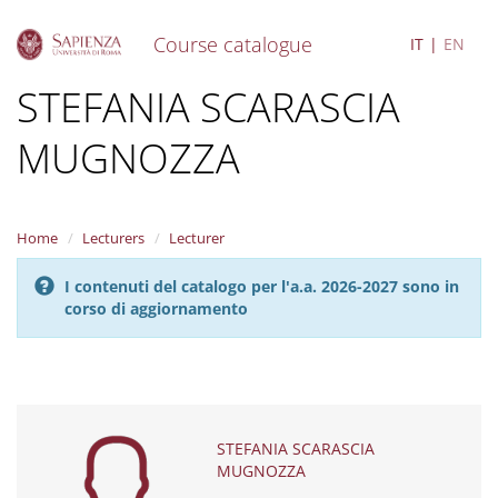
Course catalogue
IT
EN
S
STEFANIA SCARASCIA
k
i
MUGNOZZA
p
t
o
m
a
Home
Lecturers
Lecturer
i
n
I contenuti del catalogo per l'a.a. 2026-2027 sono in
c
corso di aggiornamento
o
n
t
e
n
t
STEFANIA SCARASCIA
MUGNOZZA