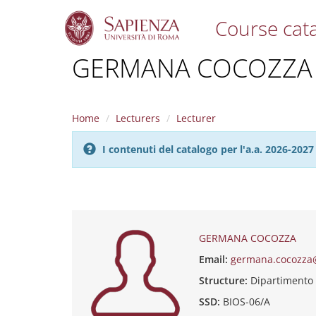
Course cat
S
GERMANA COCOZZA
k
i
p
t
Home
Lecturers
Lecturer
o
m
I contenuti del catalogo per l'a.a. 2026-20
a
i
n
c
o
n
t
GERMANA COCOZZA
e
Email:
germana.cocozza
n
t
Structure:
Dipartimento
SSD:
BIOS-06/A