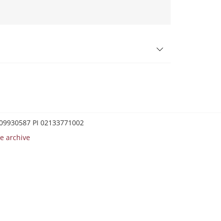
0209930587 PI 02133771002
e archive